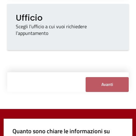
Ufficio
Vivere
Ufficio
Tipo di ufficio
Castel
Guelfo
Scegli l’ufficio a cui vuoi richiedere
l’appuntamento
Seleziona un ufficio
Servizi
online
Avanti
Tutti
gli
argomenti...
Quanto sono chiare le informazioni su
Seguici