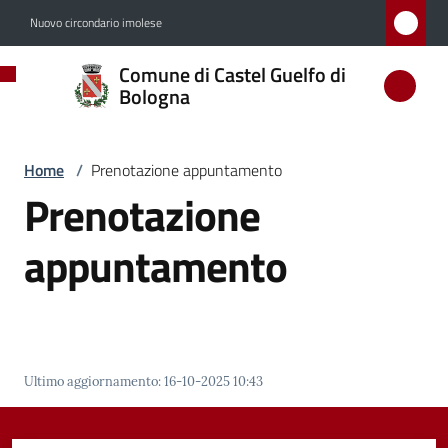
Vai al contenuto
Vai alla navigazione
Vai al footer
Nuovo circondario imolese
Comune
Comune di Castel Guelfo di
di
Bologna
Castel
Guelfo
Home
/
Prenotazione appuntamento
di
Prenotazione
Bologna
appuntamento
Amministrazione
Novità
Ultimo aggiornamento
:
16-10-2025 10:43
Servizi