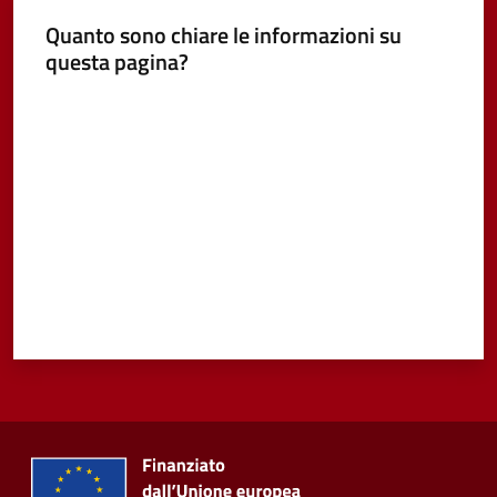
Vivere
Quanto sono chiare le informazioni su
Castel
questa pagina?
Guelfo
Valuta da 1 a 5 stelle
Servizi
online
Tutti
gli
argomenti...
Seguici
su