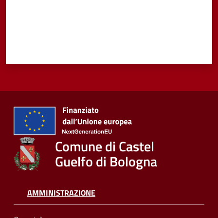
Vivere
Castel
Guelfo
Servizi
online
Comune di Castel
Tutti
Guelfo di Bologna
gli
argomenti...
AMMINISTRAZIONE
Seguici