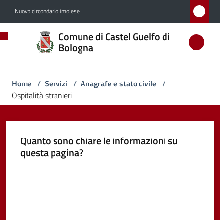
Vai al contenuto
Vai alla navigazione
Vai al footer
Nuovo circondario imolese
Comune
Comune di Castel Guelfo di
di
Bologna
Castel
Guelfo
Home
/
Servizi
/
Anagrafe e stato civile
/
di
Ospitalità stranieri
Bologna
Quanto sono chiare le informazioni su
questa pagina?
Amministrazione
Valuta da 1 a 5 stelle
Novità
Servizi
Menu selezionato