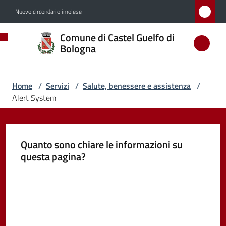
Vai al contenuto
Vai alla navigazione
Vai al footer
Nuovo circondario imolese
Comune
Comune di Castel Guelfo di
di
Bologna
Castel
Guelfo
Home
/
Servizi
/
Salute, benessere e assistenza
/
di
Alert System
Bologna
Quanto sono chiare le informazioni su
questa pagina?
Amministrazione
Valuta da 1 a 5 stelle
Novità
Servizi
Menu selezionato