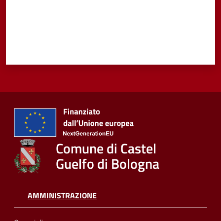
Vivere
Castel
Guelfo
Servizi
online
Comune di Castel
Tutti
Guelfo di Bologna
gli
argomenti...
AMMINISTRAZIONE
Seguici