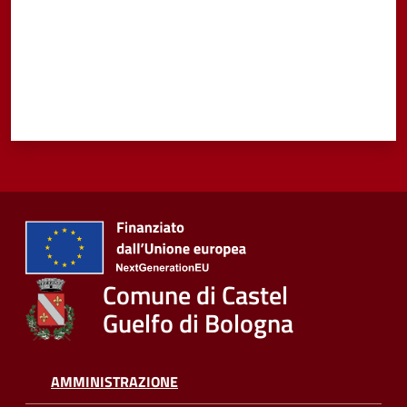
Vivere
Castel
Guelfo
Servizi
online
Tutti
Comune di Castel
gli
Guelfo di Bologna
argomenti...
AMMINISTRAZIONE
Seguici