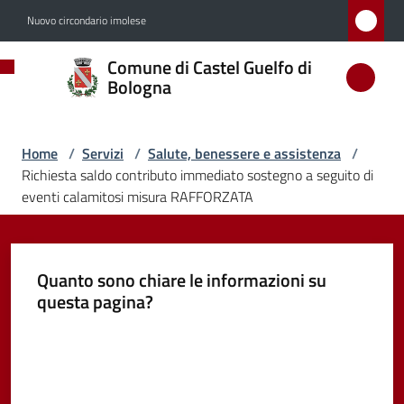
Vai al contenuto
Vai alla navigazione
Vai al footer
Nuovo circondario imolese
Comune
Comune di Castel Guelfo di
di
Bologna
Castel
Guelfo
Home
/
Servizi
/
Salute, benessere e assistenza
/
di
Richiesta saldo contributo immediato sostegno a seguito di
Bologna
eventi calamitosi misura RAFFORZATA
Quanto sono chiare le informazioni su
Amministrazione
questa pagina?
Novità
Valuta da 1 a 5 stelle
Servizi
Menu selezionato