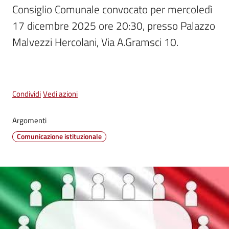
Consiglio Comunale convocato per mercoledì 
Vivere
17 dicembre 2025 ore 20:30, presso Palazzo 
Castel
Guelfo
Malvezzi Hercolani, Via A.Gramsci 10. 
Menu selezionato
Condividi
Vedi azioni
Servizi
Argomenti
online
Comunicazione istituzionale
Tutti
gli
argomenti...
Seguici