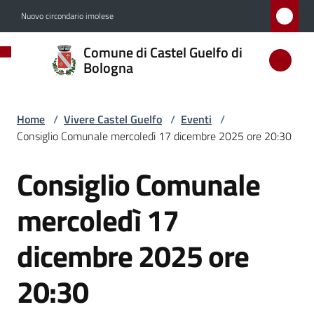
Vai al contenuto
Vai alla navigazione
Vai al footer
Nuovo circondario imolese
Comune
Comune di Castel Guelfo di
di
Bologna
Castel
Guelfo
Home
/
Vivere Castel Guelfo
/
Eventi
/
di
Consiglio Comunale mercoledì 17 dicembre 2025 ore 20:30
Bologna
Consiglio Comunale
Salta al contenuto
mercoledì 17
Amministrazione
dicembre 2025 ore
Novità
20:30
Servizi