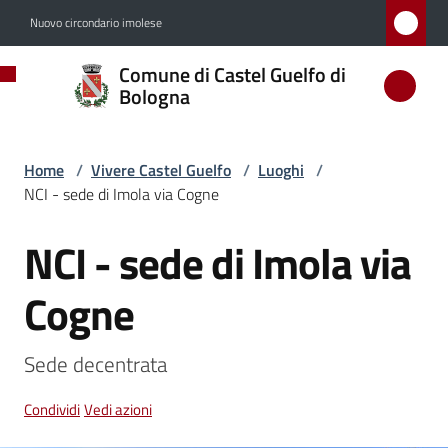
Vai al contenuto
Vai alla navigazione
Vai al footer
Nuovo circondario imolese
Comune
Comune di Castel Guelfo di
di
Bologna
Castel
Guelfo
Home
/
Vivere Castel Guelfo
/
Luoghi
/
di
NCI - sede di Imola via Cogne
Bologna
NCI - sede di Imola via
Salta al contenuto
Cogne
Amministrazione
Sede decentrata 
Novità
Condividi
Vedi azioni
Servizi