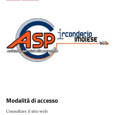
Vivere
Castel
Guelfo
Menu selezionato
Servizi
online
Tutti
gli
argomenti...
Modalità di accesso
Consultare il sito web:
Seguici