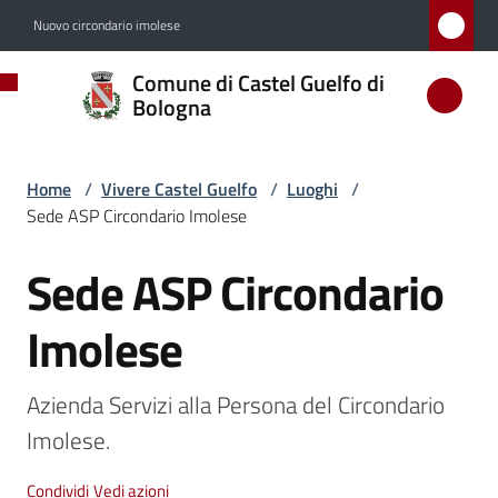
Vai al contenuto
Vai alla navigazione
Vai al footer
Nuovo circondario imolese
Comune
Comune di Castel Guelfo di
di
Bologna
Castel
Guelfo
Home
/
Vivere Castel Guelfo
/
Luoghi
/
di
Sede ASP Circondario Imolese
Bologna
Sede ASP Circondario
Salta al contenuto
Imolese
Amministrazione
Azienda Servizi alla Persona del Circondario 
Novità
Imolese.
Servizi
Condividi
Vedi azioni