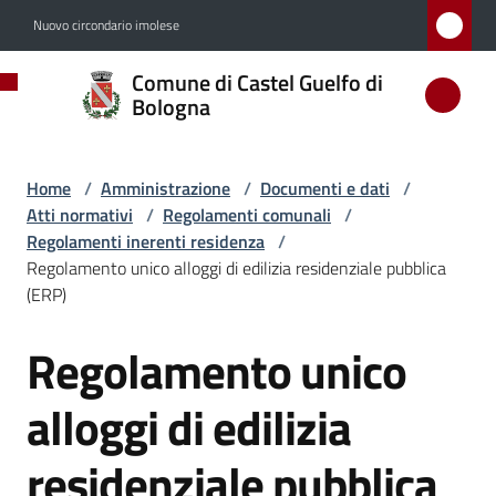
Vai al contenuto
Vai alla navigazione
Vai al footer
Nuovo circondario imolese
Comune
Comune di Castel Guelfo di
di
Bologna
Castel
Guelfo
Home
/
Amministrazione
/
Documenti e dati
/
di
Atti normativi
/
Regolamenti comunali
/
Bologna
Regolamenti inerenti residenza
/
Regolamento unico alloggi di edilizia residenziale pubblica
(ERP)
Amministrazione
Regolamento unico
Salta al contenuto
Menu selezionato
alloggi di edilizia
Novità
residenziale pubblica
Servizi