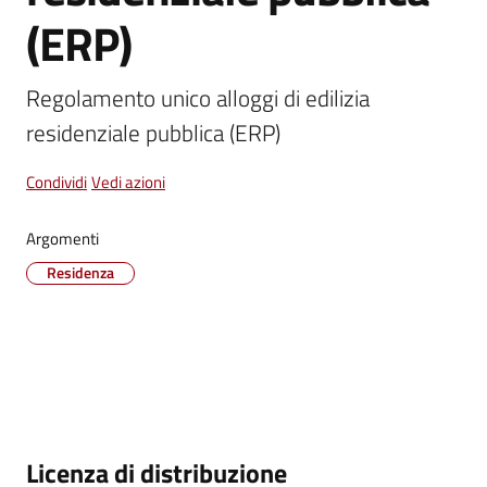
(ERP)
Vivere
Castel
Regolamento unico alloggi di edilizia 
Guelfo
residenziale pubblica (ERP)
Condividi
Vedi azioni
Argomenti
Servizi
online
Residenza
Tutti
gli
argomenti...
Descrizione
Licenza di distribuzione
Seguici