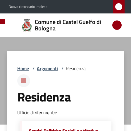
Vai al contenuto
Vai alla navigazione
Vai al footer
Nuovo circondario imolese
Comune
Comune di Castel Guelfo di
di
Bologna
Castel
Guelfo
di
Bologna
Home
/
Argomenti
/
Residenza
Amministrazione
Residenza
Novità
Ufficio di riferimento:
Servizi
Servizi Politiche Sociali e abitative