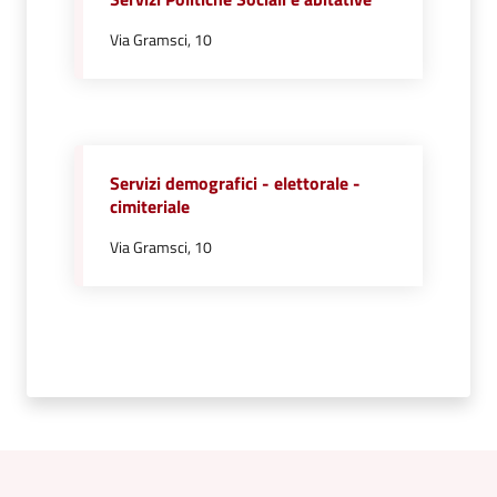
Vivere
Via Gramsci, 10
Castel
Guelfo
Servizi demografici - elettorale -
cimiteriale
Servizi
online
Via Gramsci, 10
Tutti
gli
argomenti...
Menu selezionato
Seguici