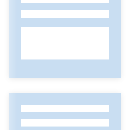
-
-
-