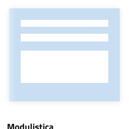
-
-
Modulistica