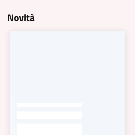
su
Novità
-