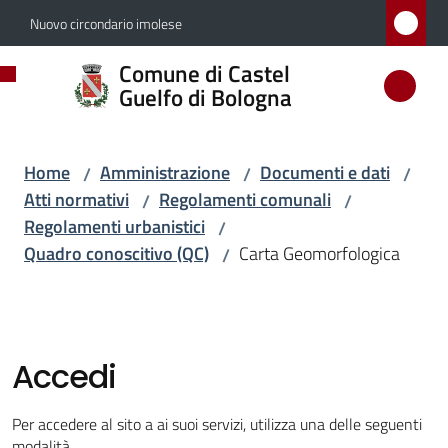
Vai al contenuto
Vai alla navigazione
Vai al footer
Nuovo circondario imolese
Comune
Comune di Castel
di
Guelfo di Bologna
Castel
Guelfo
Home
Amministrazione
Documenti e dati
/
/
/
di
Atti normativi
Regolamenti comunali
/
/
Bologna
Regolamenti urbanistici
/
Quadro conoscitivo (QC)
Carta Geomorfologica
/
Amministrazione
Menu selezionato
Accedi
Novità
Per accedere al sito a ai suoi servizi, utilizza una delle seguenti
modalità.