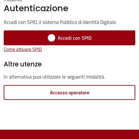
Servizi
Autenticazione
Vivere
Accedi con SPID, il sistema Pubblico di Identità Digitale.
Castel
Guelfo
Accedi con SPID
Come attivare SPID
Altre utenze
Servizi
In alternativa puoi utilizzare le seguenti modalità.
online
Accesso operatore
Tutti
gli
argomenti...