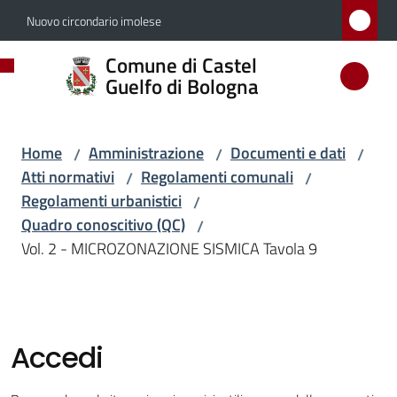
Vai al contenuto
Vai alla navigazione
Vai al footer
Nuovo circondario imolese
Comune
Comune di Castel
di
Guelfo di Bologna
Castel
Guelfo
Home
Amministrazione
Documenti e dati
/
/
/
di
Atti normativi
Regolamenti comunali
/
/
Bologna
Regolamenti urbanistici
/
Quadro conoscitivo (QC)
/
Vol. 2 - MICROZONAZIONE SISMICA Tavola 9
Amministrazione
Menu selezionato
Accedi
Novità