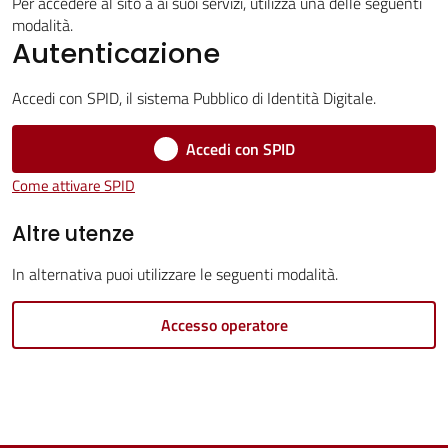
Servizi
Per accedere al sito a ai suoi servizi, utilizza una delle seguenti
modalità.
Autenticazione
Vivere
Castel
Accedi con SPID, il sistema Pubblico di Identità Digitale.
Guelfo
Accedi con SPID
Come attivare SPID
Altre utenze
Servizi
online
In alternativa puoi utilizzare le seguenti modalità.
Accesso operatore
Tutti
gli
argomenti...