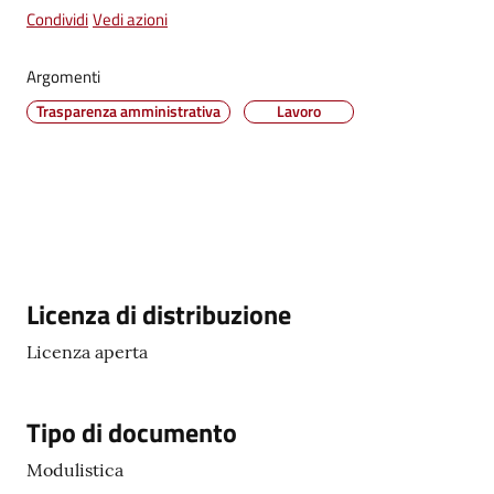
Condividi
Vedi azioni
Vivere
Argomenti
Castel
Guelfo
Trasparenza amministrativa
Lavoro
Servizi
online
Descrizione
Licenza di distribuzione
Tutti
Licenza aperta
gli
argomenti...
Tipo di documento
Modulistica
Seguici