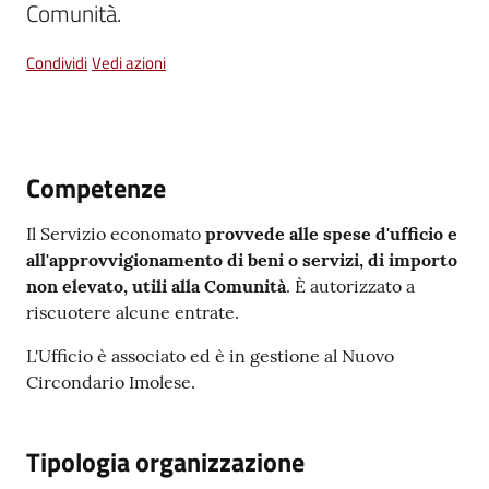
Comunità.
Menu selezionato
Condividi
Vedi azioni
Vivere
Castel
Guelfo
Competenze
Il Servizio economato
provvede alle spese d'ufficio e
all'approvvigionamento di beni o servizi, di importo
Servizi
non elevato, utili alla Comunità
. È autorizzato a
online
riscuotere alcune entrate.
Tutti
L'Ufficio è associato ed è in gestione al Nuovo
gli
Circondario Imolese.
argomenti...
Tipologia organizzazione