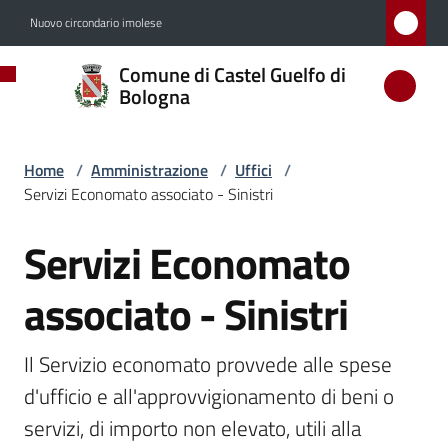
Vai al contenuto
Vai alla navigazione
Vai al footer
Nuovo circondario imolese
Comune
Comune di Castel Guelfo di
di
Bologna
Castel
Guelfo
Home
/
Amministrazione
/
Uffici
/
di
Servizi Economato associato - Sinistri
Bologna
Servizi Economato
Salta al contenuto
associato - Sinistri
Amministrazione
Menu selezionato
Il Servizio economato provvede alle spese 
Novità
d'ufficio e all'approvvigionamento di beni o 
servizi, di importo non elevato, utili alla 
Servizi