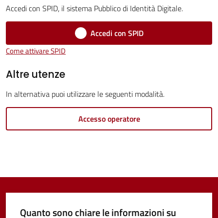
Servizi
Accedi con SPID, il sistema Pubblico di Identità Digitale.
Vivere
Accedi con SPID
Castel
Come attivare SPID
Guelfo
Altre utenze
In alternativa puoi utilizzare le seguenti modalità.
Servizi
Accesso operatore
online
Tutti
gli
argomenti...
Quanto sono chiare le informazioni su