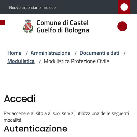
Vai al contenuto
Vai alla navigazione
Vai al footer
Nuovo circondario imolese
Comune
Comune di Castel
di
Guelfo di Bologna
Castel
Guelfo
Home
Amministrazione
Documenti e dati
/
/
/
di
Modulistica
Modulistica Protezione Civile
/
Bologna
Amministrazione
Accedi
Menu selezionato
Per accedere al sito a ai suoi servizi, utilizza una delle seguenti
modalità.
Novità
Autenticazione