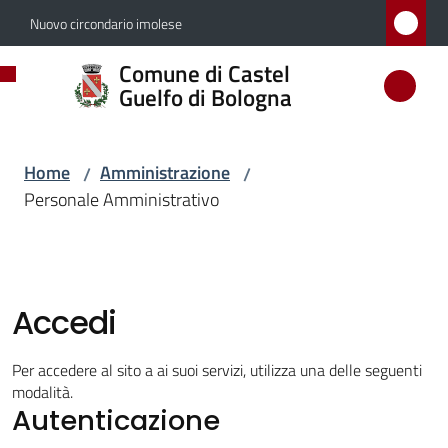
Vai al contenuto
Vai alla navigazione
Vai al footer
Nuovo circondario imolese
Comune
Comune di Castel
di
Guelfo di Bologna
Castel
Guelfo
Home
Amministrazione
/
/
di
Personale Amministrativo
Bologna
Amministrazione
Accedi
Menu selezionato
Per accedere al sito a ai suoi servizi, utilizza una delle seguenti
modalità.
Novità
Autenticazione