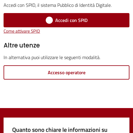
Servizi
Accedi con SPID, il sistema Pubblico di Identità Digitale.
Vivere
Accedi con SPID
Castel
Come attivare SPID
Guelfo
Altre utenze
In alternativa puoi utilizzare le seguenti modalità.
Servizi
Accesso operatore
online
Tutti
gli
argomenti...
Quanto sono chiare le informazioni su