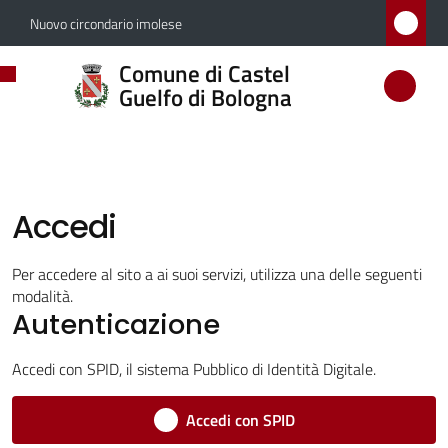
Vai al contenuto
Vai alla navigazione
Vai al footer
Nuovo circondario imolese
Comune
Comune di Castel
di
Guelfo di Bologna
Castel
Guelfo
di
Bologna
Accedi
Per accedere al sito a ai suoi servizi, utilizza una delle seguenti
modalità.
Amministrazione
Autenticazione
Novità
Accedi con SPID, il sistema Pubblico di Identità Digitale.
Accedi con SPID
Servizi