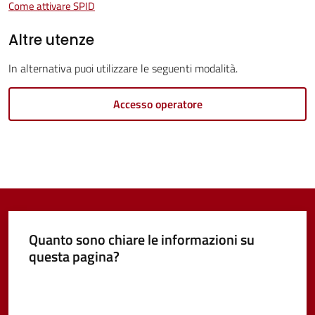
Come attivare SPID
Vivere
Altre utenze
Castel
Guelfo
In alternativa puoi utilizzare le seguenti modalità.
Accesso operatore
Servizi
online
Tutti
gli
Quanto sono chiare le informazioni su
argomenti...
questa pagina?
Menu selezionato
Valuta da 1 a 5 stelle