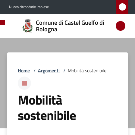
Vai al contenuto
Vai alla navigazione
Vai al footer
Nuovo circondario imolese
Comune
Comune di Castel Guelfo di
di
Bologna
Castel
Guelfo
di
Bologna
Home
/
Argomenti
/
Mobilità sostenibile
Amministrazione
Mobilità
sostenibile
Novità
Servizi