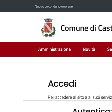
Vai al contenuto
Vai alla navigazione
Vai al footer
Nuovo circondario imolese
Comune di Cast
Amministrazione
Novità
Se
Accedi
Per accedere al sito a ai suoi serviz
Autentica