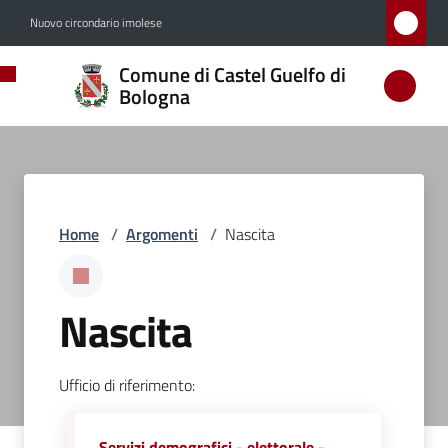
Vai al contenuto
Vai alla navigazione
Vai al footer
Nuovo circondario imolese
Comune
Comune di Castel Guelfo di
di
Bologna
Castel
Guelfo
di
Bologna
Home
/
Argomenti
/
Nascita
Amministrazione
Nascita
Novità
Ufficio di riferimento:
Servizi
Servizi demografici - elettorale -