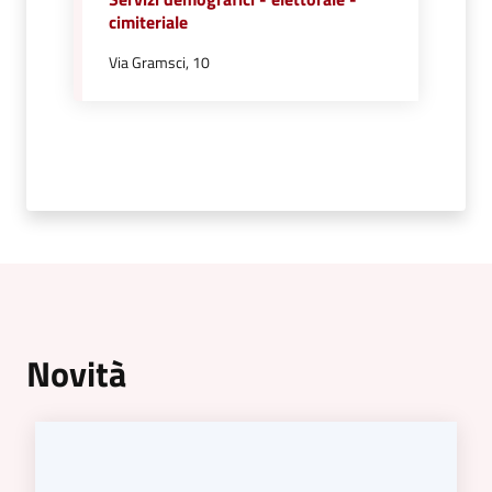
cimiteriale
Vivere
Castel
Via Gramsci, 10
Guelfo
Servizi
online
Tutti
gli
argomenti...
Novità
Menu selezionato
Seguici