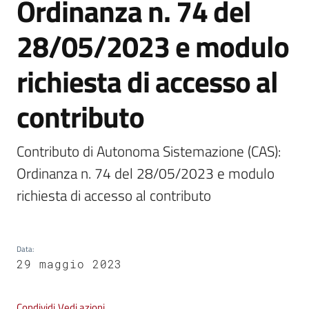
Ordinanza n. 74 del
Vivere
28/05/2023 e modulo
Castel
Guelfo
richiesta di accesso al
contributo
Contributo di Autonoma Sistemazione (CAS): 
Servizi
online
Ordinanza n. 74 del 28/05/2023 e modulo 
richiesta di accesso al contributo
Tutti
gli
argomenti...
Data
:
29 maggio 2023
Seguici
Condividi
Vedi azioni