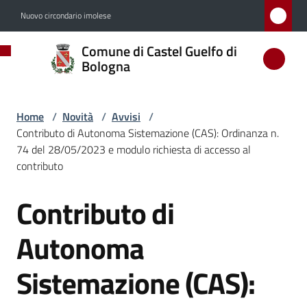
Vai al contenuto
Vai alla navigazione
Vai al footer
Nuovo circondario imolese
Comune
Comune di Castel Guelfo di
di
Bologna
Castel
Guelfo
Home
/
Novità
/
Avvisi
/
di
Contributo di Autonoma Sistemazione (CAS): Ordinanza n.
Bologna
74 del 28/05/2023 e modulo richiesta di accesso al
contributo
Contributo di
Salta al contenuto
Amministrazione
Autonoma
Novità
Menu selezionato
Sistemazione (CAS):
Servizi