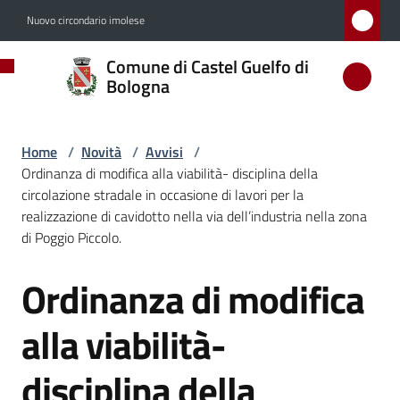
Vai al contenuto
Vai alla navigazione
Vai al footer
Nuovo circondario imolese
Comune
Comune di Castel Guelfo di
di
Bologna
Castel
Guelfo
Home
/
Novità
/
Avvisi
/
di
Ordinanza di modifica alla viabilità- disciplina della
Bologna
circolazione stradale in occasione di lavori per la
realizzazione di cavidotto nella via dell’industria nella zona
di Poggio Piccolo.
Amministrazione
Ordinanza di modifica
Salta al contenuto
Novità
alla viabilità-
Menu selezionato
disciplina della
Servizi