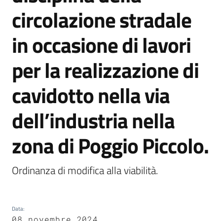
circolazione stradale
Vivere
Castel
in occasione di lavori
Guelfo
per la realizzazione di
cavidotto nella via
Servizi
dell’industria nella
online
zona di Poggio Piccolo.
Tutti
gli
Ordinanza di modifica alla viabilità.
argomenti...
Data
:
Seguici
08 novembre 2024