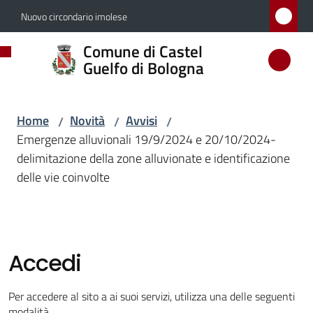
Vai al contenuto
Vai alla navigazione
Vai al footer
Nuovo circondario imolese
Comune
Comune di Castel
di
Guelfo di Bologna
Castel
Guelfo
Home
Novità
Avvisi
/
/
/
di
Emergenze alluvionali 19/9/2024 e 20/10/2024-
Bologna
delimitazione della zone alluvionate e identificazione
delle vie coinvolte
Amministrazione
Accedi
Novità
Menu selezionato
Per accedere al sito a ai suoi servizi, utilizza una delle seguenti
modalità.