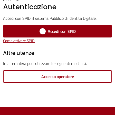
Servizi
Autenticazione
Vivere
Accedi con SPID, il sistema Pubblico di Identità Digitale.
Castel
Guelfo
Accedi con SPID
Come attivare SPID
Altre utenze
Servizi
In alternativa puoi utilizzare le seguenti modalità.
online
Accesso operatore
Tutti
gli
argomenti...