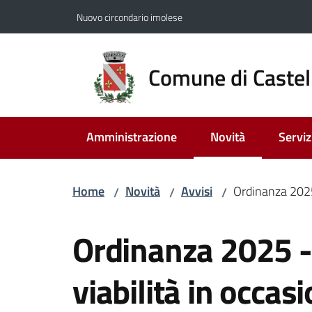
Vai al contenuto
Vai alla navigazione
Vai al footer
Nuovo circondario imolese
Comune di Castel
Amministrazione
Novità
Serviz
Menu selezionato
Home
Novità
Avvisi
Ordinanza 2025 
/
/
/
Salta al contenuto
Ordinanza 2025 -
viabilità in occas