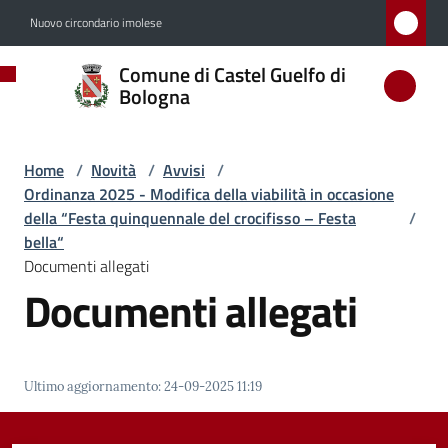
Vai al contenuto
Vai alla navigazione
Vai al footer
Nuovo circondario imolese
Comune
Comune di Castel Guelfo di
di
Bologna
Castel
Guelfo
Home
/
Novità
/
Avvisi
/
di
Ordinanza 2025 - Modifica della viabilità in occasione
Bologna
della “Festa quinquennale del crocifisso – Festa
/
bella“
Documenti allegati
Documenti allegati
Amministrazione
Novità
Menu selezionato
Ultimo aggiornamento
:
24-09-2025 11:19
Servizi