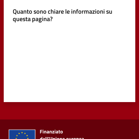
Quanto sono chiare le informazioni su
Vivere
questa pagina?
Castel
Guelfo
Valuta da 1 a 5 stelle
Servizi
online
Tutti
gli
argomenti...
Seguici