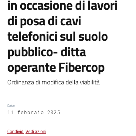
in occasione di lavori
Vivere
di posa di cavi
Castel
Guelfo
telefonici sul suolo
pubblico- ditta
operante Fibercop
Servizi
online
Ordinanza di modifica della viabilità
Tutti
gli
argomenti...
Data
:
11 febbraio 2025
Condividi
Vedi azioni
Seguici