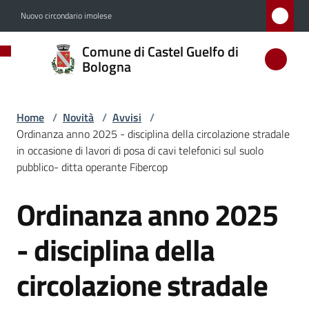
Vai al contenuto
Vai alla navigazione
Vai al footer
Nuovo circondario imolese
Comune
Comune di Castel Guelfo di
di
Bologna
Castel
Guelfo
Home
/
Novità
/
Avvisi
/
di
Ordinanza anno 2025 - disciplina della circolazione stradale
Bologna
in occasione di lavori di posa di cavi telefonici sul suolo
pubblico- ditta operante Fibercop
Ordinanza anno 2025
Salta al contenuto
Amministrazione
- disciplina della
Novità
Menu selezionato
circolazione stradale
Servizi