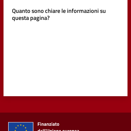
Quanto sono chiare le informazioni su
Vivere
questa pagina?
Castel
Guelfo
Valuta da 1 a 5 stelle
Servizi
online
Tutti
gli
argomenti...
Seguici