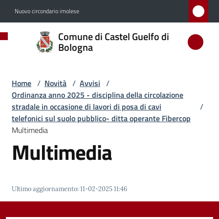
Vai al contenuto
Vai alla navigazione
Vai al footer
Nuovo circondario imolese
Comune
Comune di Castel Guelfo di
di
Bologna
Castel
Guelfo
Home
/
Novità
/
Avvisi
/
di
Ordinanza anno 2025 - disciplina della circolazione
Bologna
stradale in occasione di lavori di posa di cavi
/
telefonici sul suolo pubblico- ditta operante Fibercop
Multimedia
Multimedia
Amministrazione
Novità
Menu selezionato
Ultimo aggiornamento
:
11-02-2025 11:46
Servizi