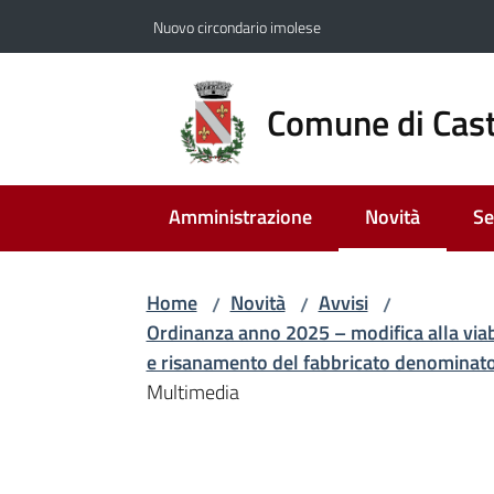
Vai al contenuto
Vai alla navigazione
Vai al footer
Nuovo circondario imolese
Comune di Cast
Amministrazione
Novità
Se
Menu selezion
Home
Novità
Avvisi
/
/
/
Ordinanza anno 2025 – modifica alla viab
e risanamento del fabbricato denominato
Multimedia