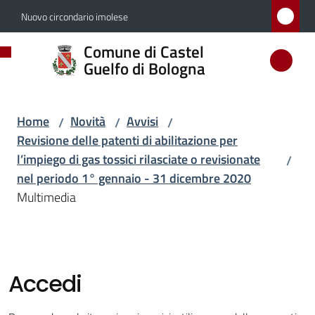
Vai al contenuto
Vai alla navigazione
Vai al footer
Nuovo circondario imolese
Comune
Comune di Castel
di
Guelfo di Bologna
Castel
Guelfo
Home
Novità
Avvisi
/
/
/
di
Revisione delle patenti di abilitazione per
Bologna
l’impiego di gas tossici rilasciate o revisionate
/
nel periodo 1° gennaio - 31 dicembre 2020
Multimedia
Amministrazione
Novità
Menu selezionato
Accedi