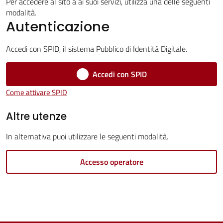
Servizi
Per accedere al sito a ai suoi servizi, utilizza una delle seguenti
modalità.
Autenticazione
Vivere
Castel
Accedi con SPID, il sistema Pubblico di Identità Digitale.
Guelfo
Accedi con SPID
Come attivare SPID
Altre utenze
Servizi
online
In alternativa puoi utilizzare le seguenti modalità.
Accesso operatore
Tutti
gli
argomenti...