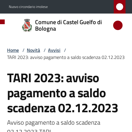
Vai al contenuto
Vai alla navigazione
Vai al footer
Nuovo circondario imolese
Comune
Comune di Castel Guelfo di
di
Bologna
Castel
Guelfo
Home
/
Novità
/
Avvisi
/
di
TARI 2023: avviso pagamento a saldo scadenza 02.12.2023
Bologna
TARI 2023: avviso
Salta al contenuto
pagamento a saldo
Amministrazione
scadenza 02.12.2023
Novità
Menu selezionato
Avviso pagamento a saldo scadenza 
Servizi
02.12.2023 TARI