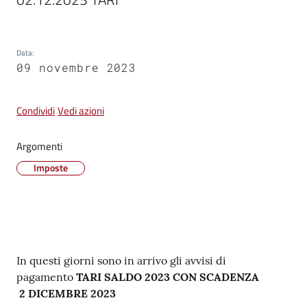
Vivere
Castel
Data
:
Guelfo
09 novembre 2023
Condividi
Vedi azioni
Argomenti
Servizi
online
Imposte
Tutti
gli
argomenti...
Contenuto
In questi giorni sono in arrivo gli avvisi di
pagamento
TARI SALDO 2023 CON
SCADENZA
2 DICEMBRE 2023
Seguici