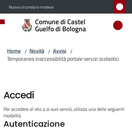
Vai al contenuto
Vai alla navigazione
Vai al footer
Nuovo circondario imolese
Comune
Comune di Castel
di
Guelfo di Bologna
Castel
Guelfo
Home
Novità
Avvisi
/
/
/
di
Temporanea inaccessibilità portale servizi scolastici
Bologna
Amministrazione
Accedi
Novità
Per accedere al sito a ai suoi servizi, utilizza una delle seguenti
modalità.
Menu selezionato
Autenticazione