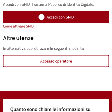
Servizi
Accedi con SPID, il sistema Pubblico di Identità Digitale.
Vivere
Accedi con SPID
Castel
Come attivare SPID
Guelfo
Altre utenze
In alternativa puoi utilizzare le seguenti modalità.
Servizi
Accesso operatore
online
Tutti
gli
argomenti...
Quanto sono chiare le informazioni su