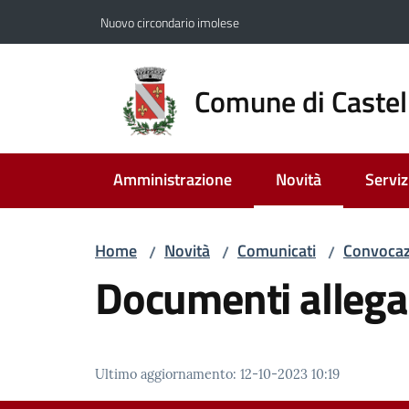
Vai al contenuto
Vai alla navigazione
Vai al footer
Nuovo circondario imolese
Comune di Castel
Amministrazione
Novità
Serviz
Menu selezionato
Home
Novità
Comunicati
Convocaz
/
/
/
Documenti allega
Ultimo aggiornamento
:
12-10-2023 10:19