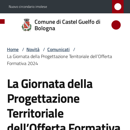
Vai al contenuto
Vai alla navigazione
Vai al footer
Nuovo circondario imolese
Comune
Comune di Castel Guelfo di
di
Bologna
Castel
Guelfo
Home
/
Novità
/
Comunicati
/
di
La Giornata della Progettazione Territoriale dell’Offerta
Bologna
Formativa 2024
La Giornata della
Salta al contenuto
Amministrazione
Progettazione
Novità
Territoriale
Menu selezionato
dell’Offerta Formativa
Servizi