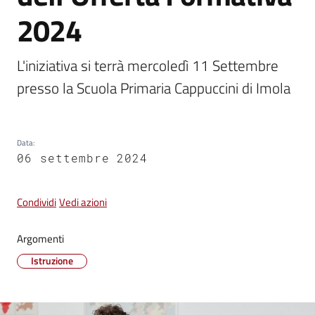
2024
Vivere
Castel
L'iniziativa si terrà mercoledì 11 Settembre 
Guelfo
presso la Scuola Primaria Cappuccini di Imola
Data
:
Servizi
06 settembre 2024
online
Condividi
Vedi azioni
Tutti
gli
Argomenti
argomenti...
Istruzione
Seguici