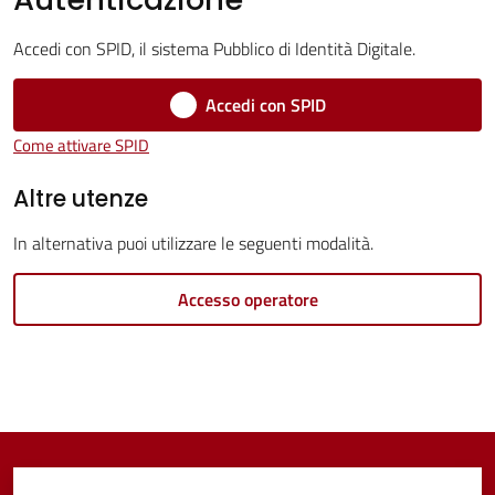
Servizi
Accedi con SPID, il sistema Pubblico di Identità Digitale.
Vivere
Castel
Accedi con SPID
Guelfo
Come attivare SPID
Altre utenze
In alternativa puoi utilizzare le seguenti modalità.
Servizi
online
Accesso operatore
Tutti
gli
argomenti...