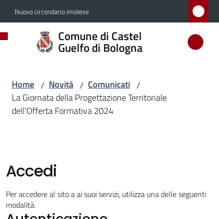
Vai al contenuto
Vai alla navigazione
Vai al footer
Nuovo circondario imolese
Comune
Comune di Castel
di
Guelfo di Bologna
Castel
Guelfo
Home
Novità
Comunicati
/
/
/
di
La Giornata della Progettazione Territoriale
Bologna
dell’Offerta Formativa 2024
Amministrazione
Accedi
Novità
Menu selezionato
Per accedere al sito a ai suoi servizi, utilizza una delle seguenti
modalità.
Autenticazione