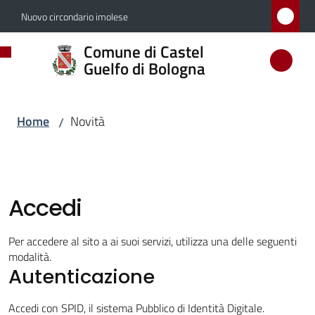
Vai al contenuto
Vai alla navigazione
Vai al footer
Nuovo circondario imolese
Comune
Comune di Castel
di
Guelfo di Bologna
Castel
Guelfo
Home
Novità
/
di
Bologna
Accedi
Amministrazione
Per accedere al sito a ai suoi servizi, utilizza una delle seguenti
modalità.
Novità
Autenticazione
Menu selezionato
Accedi con SPID, il sistema Pubblico di Identità Digitale.