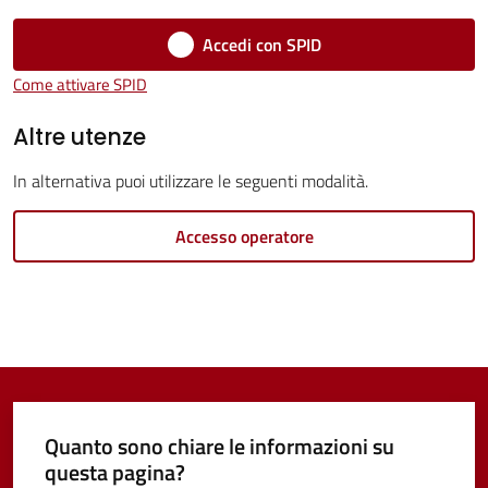
Servizi
Accedi con SPID
Vivere
Come attivare SPID
Castel
Guelfo
Altre utenze
In alternativa puoi utilizzare le seguenti modalità.
Accesso operatore
Servizi
online
Tutti
gli
argomenti...
Quanto sono chiare le informazioni su
questa pagina?