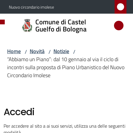
Vai al contenuto
Vai alla navigazione
Vai al footer
Nuovo circondario imolese
Comune
Comune di Castel
di
Guelfo di Bologna
Castel
Guelfo
Home
Novità
Notizie
/
/
/
di
“Abbiamo un Piano”: dal 10 gennaio al via il ciclo di
Bologna
incontri sulla proposta di Piano Urbanistico del Nuovo
Circondario Imolese
Amministrazione
Accedi
Novità
Menu selezionato
Per accedere al sito a ai suoi servizi, utilizza una delle seguenti
modalità.