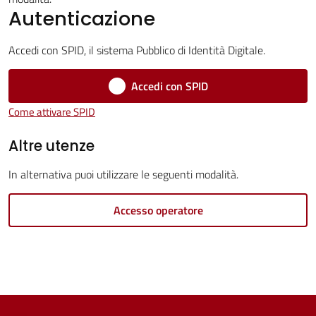
Servizi
Autenticazione
Vivere
Accedi con SPID, il sistema Pubblico di Identità Digitale.
Castel
Guelfo
Accedi con SPID
Come attivare SPID
Altre utenze
Servizi
In alternativa puoi utilizzare le seguenti modalità.
online
Accesso operatore
Tutti
gli
argomenti...