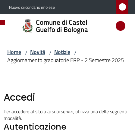
Vai al contenuto
Vai alla navigazione
Vai al footer
Nuovo circondario imolese
Comune
Comune di Castel
di
Guelfo di Bologna
Castel
Guelfo
Home
Novità
Notizie
/
/
/
di
Aggiornamento graduatorie ERP - 2 Semestre 2025
Bologna
Amministrazione
Accedi
Novità
Per accedere al sito a ai suoi servizi, utilizza una delle seguenti
modalità.
Menu selezionato
Autenticazione