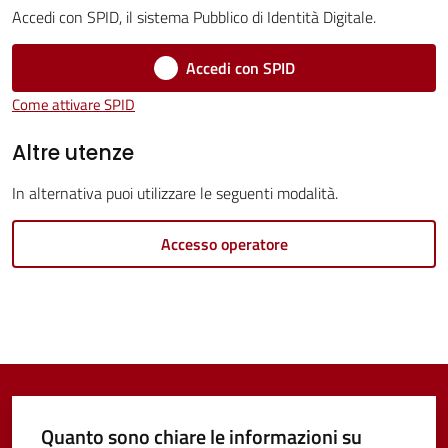
Servizi
Accedi con SPID, il sistema Pubblico di Identità Digitale.
Vivere
Accedi con SPID
Castel
Come attivare SPID
Guelfo
Altre utenze
In alternativa puoi utilizzare le seguenti modalità.
Servizi
Accesso operatore
online
Tutti
gli
argomenti...
Quanto sono chiare le informazioni su