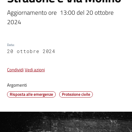
Aggiornamento ore  13:00 del 20 ottobre 
Vivere
2024
Castel
Guelfo
Data
:
20 ottobre 2024
Servizi
Condividi
Vedi azioni
online
Argomenti
Tutti
Risposta alle emergenze
Protezione civile
gli
argomenti...
Seguici