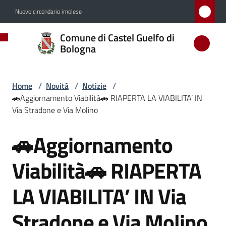
Vai al contenuto
Vai alla navigazione
Vai al footer
Nuovo circondario imolese
Comune
Comune di Castel Guelfo di
di
Bologna
Castel
Guelfo
Home
/
Novità
/
Notizie
/
di
🚗Aggiornamento Viabilità🚗 RIAPERTA LA VIABILITA’ IN
Bologna
Via Stradone e Via Molino
🚗Aggiornamento
Salta al contenuto
Amministrazione
Viabilità🚗 RIAPERTA
Novità
LA VIABILITA’ IN Via
Menu selezionato
Stradone e Via Molino
Servizi