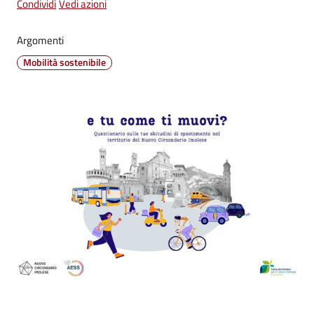
Condividi
Vedi azioni
su
Argomenti
Mobilità sostenibile