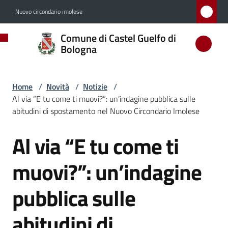
Vai al contenuto
Vai alla navigazione
Vai al footer
Nuovo circondario imolese
Comune
Comune di Castel Guelfo di
di
Bologna
Castel
Guelfo
Home
/
Novità
/
Notizie
/
di
Al via “E tu come ti muovi?”: un’indagine pubblica sulle
Bologna
abitudini di spostamento nel Nuovo Circondario Imolese
Al via “E tu come ti
Salta al contenuto
Amministrazione
muovi?”: un’indagine
Novità
pubblica sulle
Menu selezionato
abitudini di
Servizi