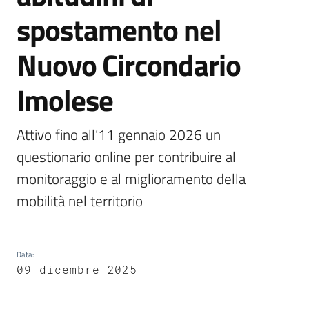
spostamento nel
Vivere
Castel
Nuovo Circondario
Guelfo
Imolese
Attivo fino all’11 gennaio 2026 un 
Servizi
questionario online per contribuire al 
online
monitoraggio e al miglioramento della 
mobilità nel territorio
Tutti
gli
argomenti...
Data
:
09 dicembre 2025
Seguici