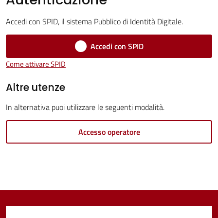
Servizi
Accedi con SPID, il sistema Pubblico di Identità Digitale.
Vivere
Castel
Accedi con SPID
Guelfo
Come attivare SPID
Altre utenze
In alternativa puoi utilizzare le seguenti modalità.
Servizi
online
Accesso operatore
Tutti
gli
argomenti...