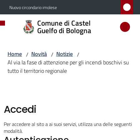
Vai al contenuto
Vai alla navigazione
Vai al footer
Nuovo circondario imolese
Comune
Comune di Castel
di
Guelfo di Bologna
Castel
Guelfo
Home
Novità
Notizie
/
/
/
di
Al via la fase di attenzione per gli incendi boschivi su
Bologna
tutto il territorio regionale
Amministrazione
Accedi
Novità
Menu selezionato
Per accedere al sito a ai suoi servizi, utilizza una delle seguenti
modalità.
Autenticazione