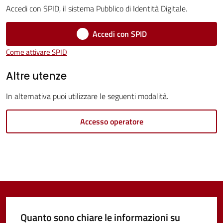
Servizi
Accedi con SPID, il sistema Pubblico di Identità Digitale.
Vivere
Accedi con SPID
Castel
Come attivare SPID
Guelfo
Altre utenze
In alternativa puoi utilizzare le seguenti modalità.
Servizi
Accesso operatore
online
Tutti
gli
argomenti...
Quanto sono chiare le informazioni su