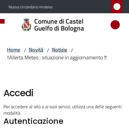
Vai al contenuto
Vai alla navigazione
Vai al footer
Nuovo circondario imolese
Comune
Comune di Castel
di
Guelfo di Bologna
Castel
Guelfo
Home
Novità
Notizie
/
/
/
di
!!Allerta Meteo : situazione in aggiornamento ‼️
Bologna
Amministrazione
Accedi
Novità
Per accedere al sito a ai suoi servizi, utilizza una delle seguenti
modalità.
Menu selezionato
Autenticazione