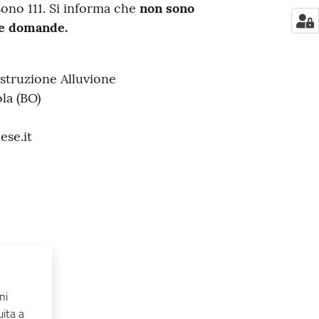
ono 111. Si informa che
non sono
le domande.
struzione Alluvione
la (BO)
ese.it
ni
uita a