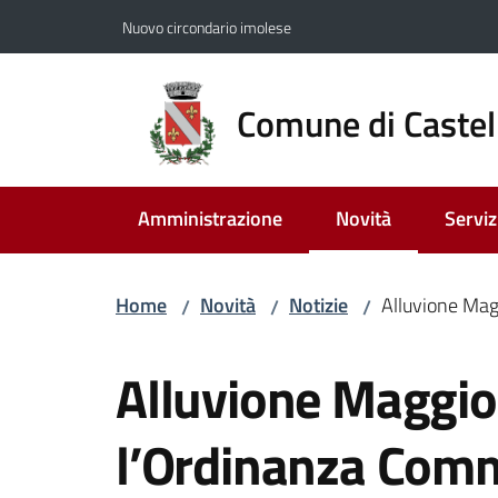
Vai al contenuto
Vai alla navigazione
Vai al footer
Nuovo circondario imolese
Comune di Castel
Amministrazione
Novità
Serviz
Menu selezionato
Home
Novità
Notizie
Alluvione Mag
/
/
/
Salta al contenuto
Alluvione Maggi
l’Ordinanza Commi