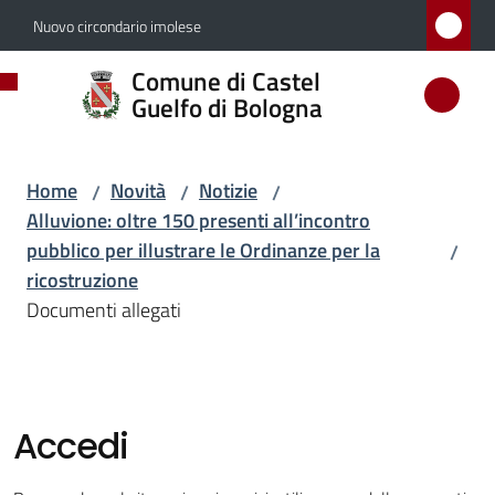
Vai al contenuto
Vai alla navigazione
Vai al footer
Nuovo circondario imolese
Comune
Comune di Castel
di
Guelfo di Bologna
Castel
Guelfo
Home
Novità
Notizie
/
/
/
di
Alluvione: oltre 150 presenti all’incontro
Bologna
pubblico per illustrare le Ordinanze per la
/
ricostruzione
Documenti allegati
Amministrazione
Novità
Menu selezionato
Accedi