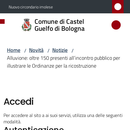
Vai al contenuto
Vai alla navigazione
Vai al footer
Nuovo circondario imolese
Comune
Comune di Castel
di
Guelfo di Bologna
Castel
Guelfo
Home
Novità
Notizie
/
/
/
di
Alluvione: oltre 150 presenti all’incontro pubblico per
Bologna
illustrare le Ordinanze per la ricostruzione
Amministrazione
Accedi
Novità
Menu selezionato
Per accedere al sito a ai suoi servizi, utilizza una delle seguenti
modalità.
Autenticazione