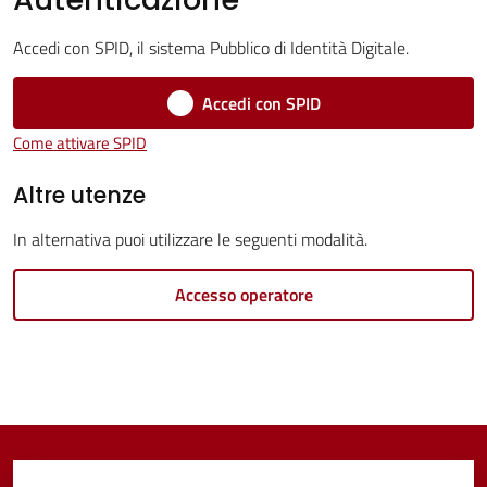
Servizi
Accedi con SPID, il sistema Pubblico di Identità Digitale.
Vivere
Castel
Accedi con SPID
Guelfo
Come attivare SPID
Altre utenze
In alternativa puoi utilizzare le seguenti modalità.
Servizi
online
Accesso operatore
Tutti
gli
argomenti...