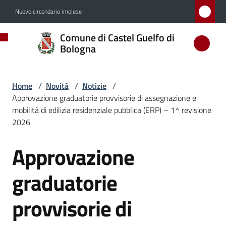
Vai al contenuto
Vai alla navigazione
Vai al footer
Nuovo circondario imolese
Comune
Comune di Castel Guelfo di
di
Bologna
Castel
Guelfo
Home
/
Novità
/
Notizie
/
di
Approvazione graduatorie provvisorie di assegnazione e
Bologna
mobilità di edilizia residenziale pubblica (ERP) – 1^ revisione
2026
Approvazione
Salta al contenuto
Amministrazione
graduatorie
Novità
Menu selezionato
provvisorie di
Servizi