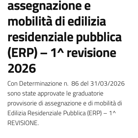
assegnazione e
Vivere
mobilità di edilizia
Castel
Guelfo
residenziale pubblica
(ERP) – 1^ revisione
2026
Servizi
online
Con Determinazione n.  86 del 31/03/2026 
sono state approvate le graduatorie 
Tutti
gli
provvisorie di assegnazione e di mobilità di 
argomenti...
Edilizia Residenziale Pubblica (ERP) – 1^ 
REVISIONE.
Seguici