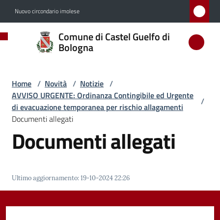
Vai al contenuto
Vai alla navigazione
Vai al footer
Nuovo circondario imolese
Comune
Comune di Castel Guelfo di
di
Bologna
Castel
Guelfo
Home
/
Novità
/
Notizie
/
di
AVVISO URGENTE: Ordinanza Contingibile ed Urgente
/
Bologna
di evacuazione temporanea per rischio allagamenti
Documenti allegati
Documenti allegati
Amministrazione
Novità
Ultimo aggiornamento
:
19-10-2024 22:26
Menu selezionato
Servizi