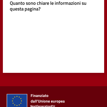
Quanto sono chiare le informazioni su
questa pagina?
Vivere
Castel
Valuta da 1 a 5 stelle
Guelfo
Servizi
online
Tutti
gli
argomenti...
Seguici