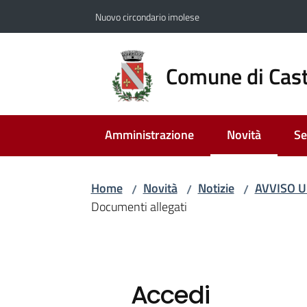
Vai al contenuto
Vai alla navigazione
Vai al footer
Nuovo circondario imolese
Comune di Cast
Amministrazione
Novità
Se
Menu selezion
Home
Novità
Notizie
AVVISO UR
/
/
/
Documenti allegati
Accedi