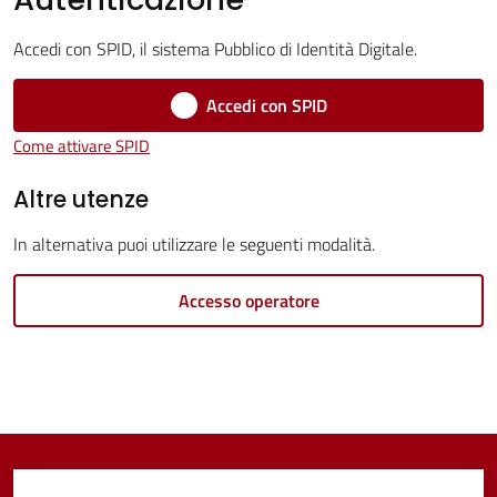
Servizi
Accedi con SPID, il sistema Pubblico di Identità Digitale.
Vivere
Castel
Accedi con SPID
Guelfo
Come attivare SPID
Altre utenze
In alternativa puoi utilizzare le seguenti modalità.
Servizi
online
Accesso operatore
Tutti
gli
argomenti...