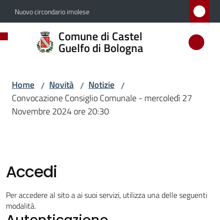
Vai al contenuto
Vai alla navigazione
Vai al footer
Nuovo circondario imolese
Comune
Comune di Castel
di
Guelfo di Bologna
Castel
Guelfo
Home
Novità
Notizie
/
/
/
di
Convocazione Consiglio Comunale - mercoledì 27
Bologna
Novembre 2024 ore 20:30
Amministrazione
Accedi
Novità
Menu selezionato
Per accedere al sito a ai suoi servizi, utilizza una delle seguenti
modalità.
Autenticazione