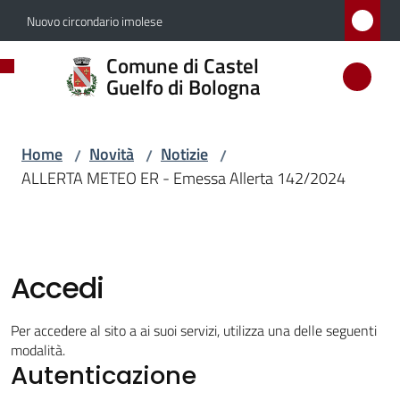
Vai al contenuto
Vai alla navigazione
Vai al footer
Nuovo circondario imolese
Comune
Comune di Castel
di
Guelfo di Bologna
Castel
Guelfo
Home
Novità
Notizie
/
/
/
di
ALLERTA METEO ER - Emessa Allerta 142/2024
Bologna
Amministrazione
Accedi
Novità
Per accedere al sito a ai suoi servizi, utilizza una delle seguenti
modalità.
Menu selezionato
Autenticazione