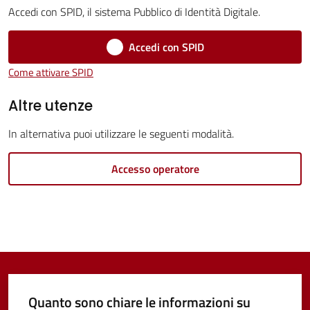
Servizi
Accedi con SPID, il sistema Pubblico di Identità Digitale.
Vivere
Accedi con SPID
Castel
Come attivare SPID
Guelfo
Altre utenze
In alternativa puoi utilizzare le seguenti modalità.
Servizi
Accesso operatore
online
Tutti
gli
argomenti...
Quanto sono chiare le informazioni su