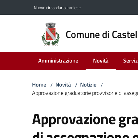
Vai al contenuto
Vai alla navigazione
Vai al footer
Nuovo circondario imolese
Comune di Castel
Amministrazione
Novità
Serviz
Menu selezionato
Home
Novità
Notizie
/
/
/
Approvazione graduatorie provvisorie di assegn
Salta al contenuto
Approvazione gra
di assegnazione e 