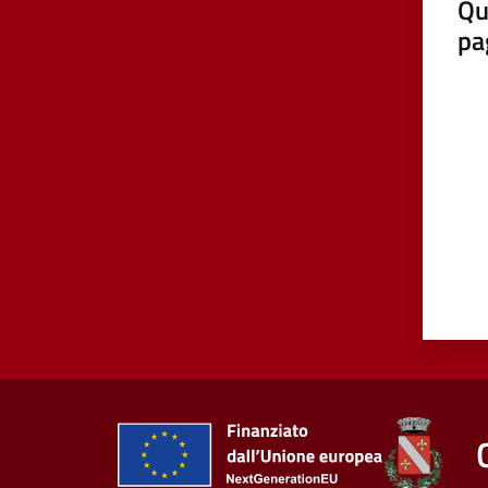
Qu
pa
Valut